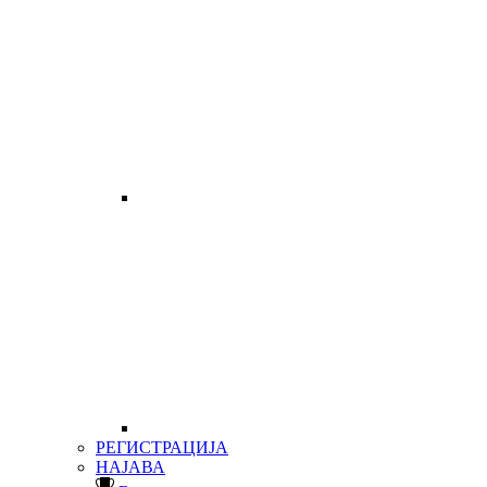
РЕГИСТРАЦИЈА
НАЈАВА